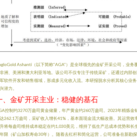
ngloGold Ashanti（以下简称“AGA”）是全球领先的金矿开采公司，业务
非洲、美洲和澳大利亚等地。该公司不仅专注于传统采矿，还通过内部创
军软件开发和销售领域，形成多元化收入流。本研报脱水分析其核心业务
兴潜力。
一、金矿开采主业：稳健的基石
GA控制约3270万盎司黄金储量，年产黄金约260万盎司。2023年精炼金
达262.1万盎司，采矿收入增长41%，基本面现金流大幅改善。其运营效
升将每盎司维持成本稳定在约1,030美元，维持了低生产总成本优势和长
年限（矿山加权寿命30年）。随着去杠杆和简化运营，公司准备在新勘