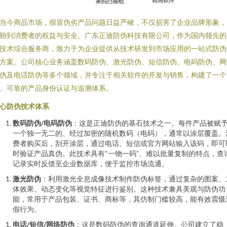
当今商品市场，假冒伪劣产品问题日益严峻，不仅损害了企业品牌形象，
胁到消费者的权益与安全。广东正迪防伪科技有限公司，作为国内领先的
技术综合服务商，致力于为企业提供从技术研发到市场应用的一站式防伪
方案。公司核心业务涵盖数码防伪、激光防伪、短信防伪、电码防伪、网
伪及电话防伪等多个领域，并专注于相关软件的开发与销售，构建了一个
、可靠的产品身份认证与追溯体系。
心防伪技术体系
数码防伪/电码防伪
：这是正迪防伪的基石技术之一。每件产品被赋
一个独一无二的、经过加密的随机数码（电码），通常以涂层覆盖。
费者购买后，刮开涂层，通过电话、短信或官方网站输入该码，即可
时验证产品真伪。此技术具有“一物一码”、难以批量复制的特点，查
记录实时反馈至企业数据库，便于监控市场流通。
激光防伪
：利用激光全息成像技术制作防伪标签，通过复杂的图案、
体效果、动态变化等视觉特征进行鉴别。这种技术兼具美观与防伪功
能，常用于产品包装、证书、商标等，其仿制门槛较高，能有效震慑
假行为。
电话/短信/网络防伪
：这是数码防伪的查询通道延伸。公司建立了稳