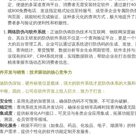
定、便捷的多渠道查询平台。消费者无需安装特定软件，通过拨打40
或800免费电话、发送指定格式短信至特服号、或登录企业专属防伪
询页面，就能轻松完成验证。这种多元化的查询方式，极大地提升了
费者参与验证的便利性和积极性。
网络防伪与软件系统
：正迪防伪将防伪技术与互联网、物联网深度融
合。其自主研发的防伪软件系统不仅是一个查询验证平台，更是一个
大的后台管理工具。企业可以通过该系统进行防伪码的生成、发放、
活、查询统计、窜货预警、数据分析等全生命周期管理。软件支持与
业现有的ERP、CRM系统对接，实现数据联动，帮助企业在打击假货
精准掌握市场动态和消费者信息。
件开发与销售：技术驱动的核心竞争力
迪防伪深知，硬件标签仅是载体，强大的软件系统才是防伪体系的大脑和
中枢。因此，公司在软件开发上投入巨大，致力于打造：
安全性
：采用先进的加密算法，确保防伪码不可预测、不可逆向破解。
稳定性
：查询系统支持高并发访问，确保在促销等高峰时段查询畅通无阻
集成度
：提供标准化API接口，可灵活与各类企业应用集成，拓展功能至
、溯源、会员管理等领域。
制化服务
：根据不同行业（如食品、药品、化妆品、电子、烟酒等）的特
客户需求，提供个性化的软件功能定制开发服务。